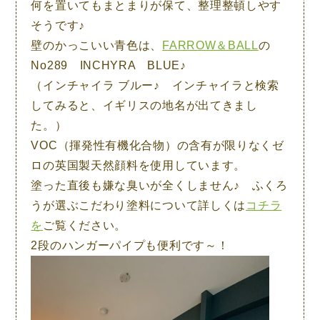
何を置いてもまとまりが保て、整理整頓しやす
そうです♪
壁のかっこいい青色は、
FARROW＆BALL
の
No289 INCHYRA BLUE♪
（インチャイラ ブルー♪ インチャイラと検索
してみると、イギリスの地名が出てきまし
た。）
VOC（揮発性有機化合物）の含有が限りなくゼ
ロの英国製天然顔料を使用しています。
塗った直後も嫌な臭いが全くしません♪ ふくろ
うが選ぶこだわり塗料について詳しくは
コチラ
を
ご覧ください。
2段のハンガーパイプも便利です～！