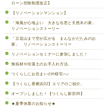
顔
ローン控除制度改正】
は、
【リノベーションマンション】
私
の
「海風が心地よい 大きな出窓と天然木の家」
リノベーションストーリー
ち
ょ
「立花山まで空が広がる まんなかだたみのお
っ
家」 リノベーションストーリー
と
リノベーションセミナーに参加しました！
し
た
無垢材や珪藻土のお手入れ方法。
喜
つくらしにお住まいのH様宅へ♪
び
で
【つくらし香椎浜02】エリアのご紹介。
す”
オープンしました！【つくらし新宮05】
の
★夏季休業のお知らせ★