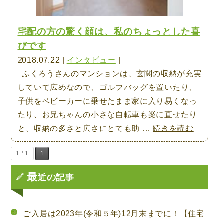
宅配の方の驚く顔は、私のちょっとした喜
びです
2018.07.22 |
インタビュー
|
ふくろうさんのマンションは、玄関の収納が充実
していて広めなので、ゴルフバッグを置いたり、
子供をベビーカーに乗せたまま家に入り易くなっ
たり、お兄ちゃんの小さな自転車も楽に直せたり
“宅
と、収納の多さと広さにとても助 …
続きを読む
配
1 / 1
1
の
方
最
近の記事
の
驚
く
ご入居は2023年(令和５年)12月末までに！【住宅