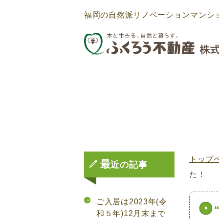
福岡の自然派リノベーションマンシ
トップ
最
近の記事
た！
ご入居は2023年(令
和５年)12月末まで