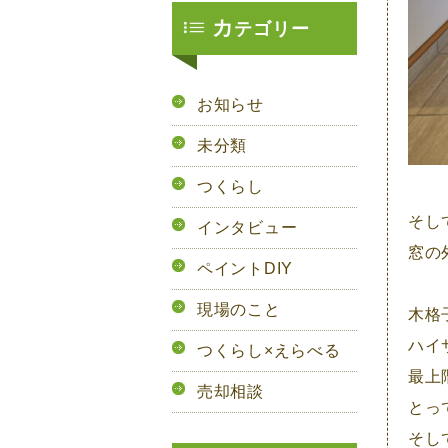
カ
テゴリー
お知らせ
未分類
つくらし
そし
インタビュー
窓の
ペイントDIY
現場のこと
木格
ハイ
つくらし×えらべる
最上
売却相談
とっ
そし