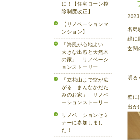
に！【住宅ローン控
除制度改正】
2023
【リノベーションマ
名島
ンション】
緑に
「海風が心地よい
玄関
大きな出窓と天然木
の家」 リノベーシ
ョンストーリー
明る
「立花山まで空が広
がる まんなかだた
みのお家」 リノベ
壁に
ーションストーリー
出か
リノベーションセミ
ナーに参加しまし
た！