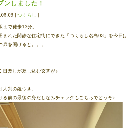
プンしました！
.06.08 |
つくらし
|
駅まで徒歩13分。
囲まれた閑静な住宅街にできた「つくらし名島03」を今日は
の扉を開けると。。。
く日差しが差し込む玄関が♪
は大判の鏡つき。
ける前の最後の身だしなみチェックもこちらでどうぞ♪