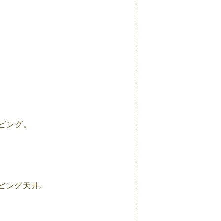
ビング。
リビング天井。