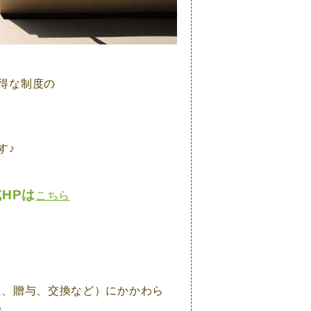
得な制度の
す♪
HPは
こちら
買、贈与、交換など）にかかわら