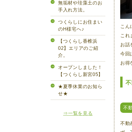
無垢材や珪藻土のお
手入れ方法。
つくらしにお住まい
こん
のH様宅へ♪
これ
【つくらし香椎浜
お話
02】エリアのご紹
今回
介。
お得
オープンしました！
【つくらし新宮05】
不
★夏季休業のお知ら
せ★
不
⇒一覧を見る
不動