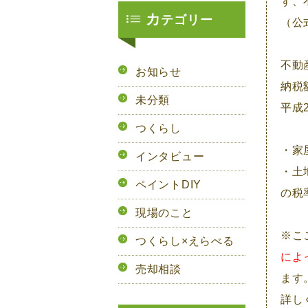
ず、
カ
テゴリー
（公
不動
お知らせ
納税
未分類
平成
つくらし
・家
インタビュー
・土
ペイントDIY
の税
現場のこと
※こ
つくらし×えらべる
によ
売却相談
ます
詳し