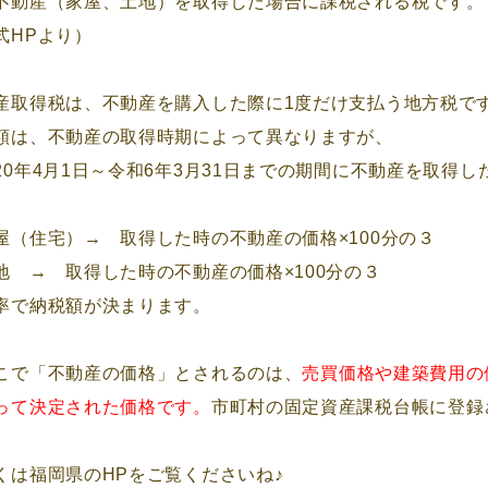
不動産（家屋、土地）を取得した場合に課税される税です。
式HPより）
産取得税は、不動産を購入した際に1度だけ支払う地方税で
額は、不動産の取得時期によって異なりますが、
20年4月1日～令和6年3月31日までの期間に不動産を取得し
屋（住宅）→ 取得した時の不動産の価格×100分の３
地 → 取得した時の不動産の価格×100分の３
率で納税額が決まります。
こで「不動産の価格」とされるのは、
売買価格や建築費用の
って決定された価格です。
市町村の固定資産課税台帳に登録
。
くは福岡県のHPをご覧くださいね♪