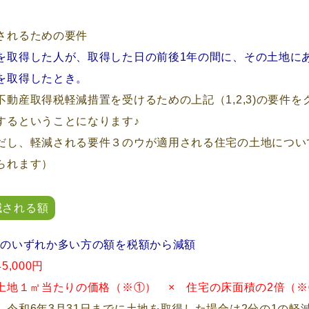
されるための要件
を取得した人が、取得した日の前後1年の間に、その土地に
を取得したとき。
不動産取得税軽減措置を受けるための上記（1,2,3)の要件
するということになります♪
だし、軽減される要件３のウが適用される住宅の土地について
られます）
減される額
Bのいずれか多い方の額を税額から減額
45,000円
土地１㎡当たりの価格（※①） × 住宅の床面積の2倍（※②
 令和6年3月31日までに土地を取得した場合は2分の1の軽