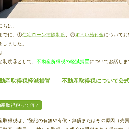
にちは。
までに、①
住宅ローン控除制度
、②
すまい給付金
についてお
をしました。
は、
な制度③として、
不動産所得税の軽減措置
についてお話しま
動産取得税軽減措置 不動産取得税について公式
動産取得税って何？
産取得税は、”登記の有無や有償・無償またはその原因（売